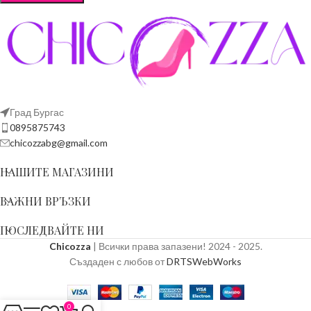
Град Бургас
0895875743
chicozzabg@gmail.com
НАШИТЕ МАГАЗИНИ
ВАЖНИ ВРЪЗКИ
ПОСЛЕДВАЙТЕ НИ
Chicozza
| Всички права запазени! 2024 - 2025.
Създаден с любов от
DRTSWebWorks
0