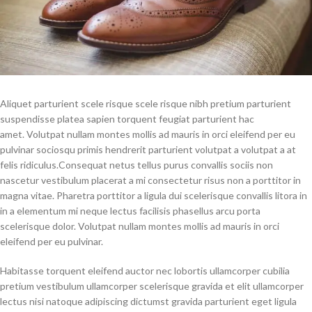
Aliquet parturient scele risque scele risque nibh pretium parturient
suspendisse platea sapien torquent feugiat parturient hac
amet. Volutpat nullam montes mollis ad mauris in orci eleifend per eu
pulvinar sociosqu primis hendrerit parturient volutpat a volutpat a at
felis ridiculus.
Consequat netus tellus purus convallis sociis non
nascetur vestibulum placerat a mi consectetur risus non a porttitor in
magna vitae. Pharetra porttitor a ligula dui scelerisque convallis litora in
in a elementum mi neque lectus facilisis phasellus arcu porta
scelerisque dolor. Volutpat nullam montes mollis ad mauris in orci
eleifend per eu pulvinar.
Habitasse torquent eleifend auctor nec lobortis ullamcorper cubilia
pretium vestibulum ullamcorper scelerisque gravida et elit ullamcorper
lectus nisi natoque adipiscing dictumst gravida parturient eget ligula