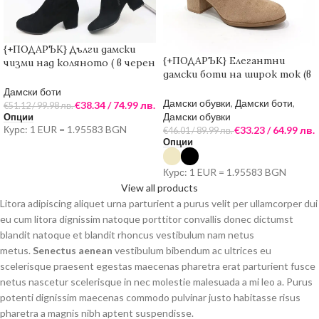
{+ПОДАРЪК} Дълги дамски
{+ПОДАРЪК} Елегантни
чизми над коляното ( в черен
дамски боти на широк ток (в
цвят)
бежов цвят)
Дамски боти
Дамски обувки
,
Дамски боти
,
€
38.34
/ 74.99 лв.
€
51.12
/ 99.98 лв.
Дамски обувки
Опции
Курс: 1 EUR = 1.95583 BGN
€
33.23
/ 64.99 лв.
€
46.01
/ 89.99 лв.
Опции
Курс: 1 EUR = 1.95583 BGN
View all products
Litora adipiscing aliquet urna parturient a purus velit per ullamcorper dui
eu cum litora dignissim natoque porttitor convallis donec dictumst
blandit natoque et blandit rhoncus vestibulum nam netus
metus.
Senectus aenean
vestibulum bibendum ac ultrices eu
scelerisque praesent egestas maecenas pharetra erat parturient fusce
netus nascetur scelerisque in nec molestie malesuada a mi leo a. Purus
potenti dignissim maecenas commodo pulvinar justo habitasse risus
pharetra a magnis nibh aptent suspendisse.