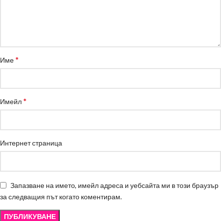
*
Име
*
Имейл
Интернет страница
Запазване на името, имейл адреса и уебсайта ми в този браузър
за следващия път когато коментирам.