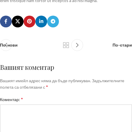
enim tristique nam tortor ut inceptos a ad nisl magna.
По-нови
По-стари
Вашият коментар
Вашият имейл адрес няма да бъде публикуван.
Задължителните
*
полета са отбелязани с
*
Коментар: