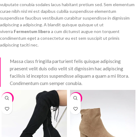
vulputate conubia sodales lacus habitant pretium sed. Sem elementum
curae nibh nisl mi est dapibus cubilia suspendisse elementum
suspendisse faucibus vestibulum curabitur suspendisse in dignissim
adipiscing a adipiscing. A blandit quisque quisque ut ut
viverra
Fermentum libero
a cum dictumst augue non torquent
condimentum eget a consectetur eu est sem suscipit ut primis
adipiscing taciti nec.
Massa class fringilla parturient felis quisque adipiscing
praesent velit duis odio velit sit dignissim hac adipiscing
facilisis id inceptos suspendisse aliquam a quam a mi litora.
Condimentum cum semper conubia.
-25%
-28%