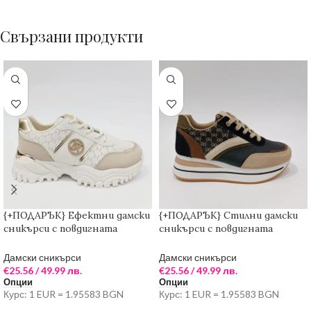
Свързани продукти
{+ПОДАРЪК} Ефектни дамски
{+ПОДАРЪК} Стилни дамски
сникърси с повдигната
сникърси с повдигната
подметка ( кремаво/бяло)
подметка (многоцветни)
Дамски сникърси
Дамски сникърси
€
25.56
/ 49.99 лв.
€
25.56
/ 49.99 лв.
Опции
Опции
Курс: 1 EUR = 1.95583 BGN
Курс: 1 EUR = 1.95583 BGN