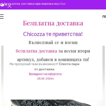
Безплатна доставка при поръчка над €30
0
МЕНЮ
€
0.00
/ 0.00 ЛВ
Безплатна доставка
Chicozza те приветства!
Възползвай се и вземи
безплатна доставка
за всеки втори
артикул, добавен в кошницата ти!
Не пропускай тази възможност!
Спести пари
от доставка.
Валидност на офертата :
28.02. 2026 г.