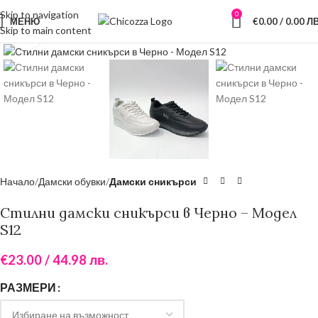
латна доставка при поръчка над €30
Skip to navigation
0
МЕНЮ
€
0.00
/ 0.00 ЛВ
Skip to main content
Увеличи
Начало
Дамски обувки
Дамски сникърси
Стилни дамски сникърси в Черно – Модел
S12
€
23.00
/ 44.98 лв.
РАЗМЕРИ