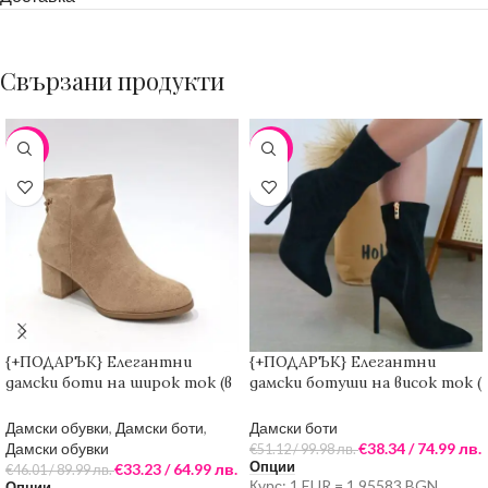
Свързани продукти
-28%
-25%
{+ПОДАРЪК} Елегантни
{+ПОДАРЪК} Елегантни
дамски боти на широк ток (в
дамски ботуши на висок ток (
бежов цвят)
в черен цвят)
Дамски обувки
,
Дамски боти
,
Дамски боти
Дамски обувки
€
38.34
/ 74.99 лв.
€
51.12
/ 99.98 лв.
Опции
€
33.23
/ 64.99 лв.
€
46.01
/ 89.99 лв.
Курс: 1 EUR = 1.95583 BGN
Опции