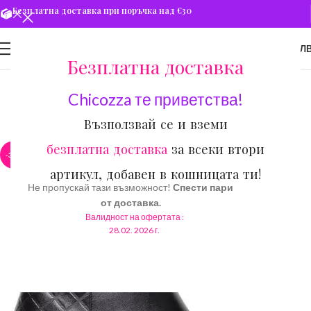
Безплатна доставка при поръчка над €30
0
МЕНЮ
€
0.00
/ 0.00 ЛВ
Безплатна доставка
Chicozza те приветства!
Възползвай се и вземи
безплатна доставка
за всеки втори
-34%
артикул, добавен в кошницата ти!
Не пропускай тази възможност!
Спести пари
от доставка.
Валидност на офертата :
28.02. 2026 г.