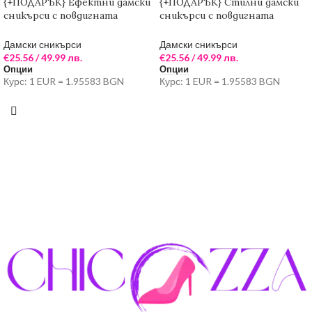
{+ПОДАРЪК} Ефектни дамски
{+ПОДАРЪК} Стилни дамски
сникърси с повдигната
сникърси с повдигната
подметка ( черно/бяло)
подметка (цвят Кафе)
Дамски сникърси
Дамски сникърси
€
25.56
/ 49.99 лв.
€
25.56
/ 49.99 лв.
Опции
Опции
Курс: 1 EUR = 1.95583 BGN
Курс: 1 EUR = 1.95583 BGN