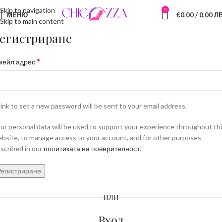
Безплатна доставка при поръчка над €30
Skip to navigation
0
МЕНЮ
€
0.00
/ 0.00 ЛВ
Skip to main content
егистриране
*
мейл адрес
link to set a new password will be sent to your email address.
ur personal data will be used to support your experience throughout th
bsite, to manage access to your account, and for other purposes
scribed in our
политиката на поверителност
.
Регистриране
ИЛИ
Вход