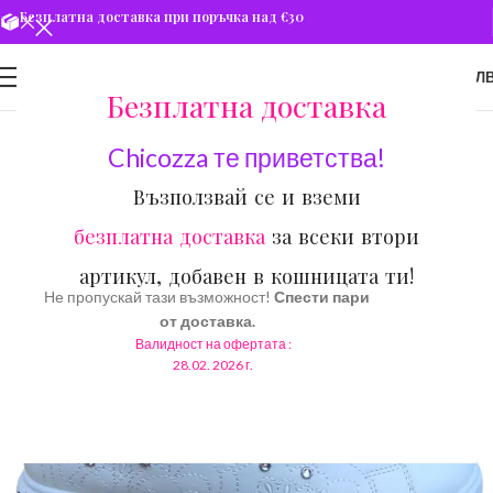
Безплатна доставка при поръчка над €30
0
МЕНЮ
€
0.00
/ 0.00 ЛВ
Безплатна доставка
Chicozza те приветства!
Възползвай се и вземи
безплатна доставка
за всеки втори
артикул, добавен в кошницата ти!
Не пропускай тази възможност!
Спести пари
от доставка.
Валидност на офертата :
28.02. 2026 г.