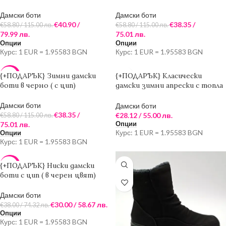
Дамски боти
Дамски боти
€
40.90
/
€
38.35
/
€
58.80
/ 115.00 лв.
€
58.80
/ 115.00 лв.
79.99 лв.
75.01 лв.
Опции
Опции
Курс: 1 EUR = 1.95583 BGN
Курс: 1 EUR = 1.95583 BGN
{+ПОДАРЪК} Зимни дамски
{+ПОДАРЪК} Класически
-35%
боти в черно ( с цип)
дамски зимни апрески с топла
подплата ( в черен цвят)
Дамски боти
Дамски боти
€
38.35
/
€
28.12
/ 55.00 лв.
€
58.80
/ 115.00 лв.
75.01 лв.
Опции
Курс: 1 EUR = 1.95583 BGN
Опции
Курс: 1 EUR = 1.95583 BGN
{+ПОДАРЪК} Ниски дамски
-21%
боти с цип ( в черен цвят)
Дамски боти
€
30.00
/ 58.67 лв.
€
38.00
/ 74.32 лв.
Опции
Курс: 1 EUR = 1.95583 BGN