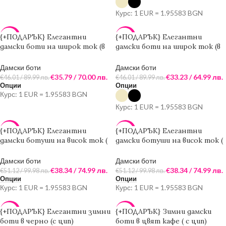
Курс: 1 EUR = 1.95583 BGN
{+ПОДАРЪК} Елегантни
{+ПОДАРЪК} Елегантни
-22%
-28%
дамски боти на широк ток (в
дамски боти на широк ток (в
черен цвят )
черен цвят)
Дамски боти
Дамски боти
€
35.79
/ 70.00 лв.
€
33.23
/ 64.99 лв.
€
46.01
/ 89.99 лв.
€
46.01
/ 89.99 лв.
Опции
Опции
Курс: 1 EUR = 1.95583 BGN
Курс: 1 EUR = 1.95583 BGN
{+ПОДАРЪК} Елегантни
{+ПОДАРЪК} Елегантни
-25%
-25%
дамски ботуши на висок ток (
дамски ботуши на висок ток (
в бежов цвят)
в черен цвят)
Дамски боти
Дамски боти
€
38.34
/ 74.99 лв.
€
38.34
/ 74.99 лв.
€
51.12
/ 99.98 лв.
€
51.12
/ 99.98 лв.
Опции
Опции
Курс: 1 EUR = 1.95583 BGN
Курс: 1 EUR = 1.95583 BGN
{+ПОДАРЪК} Елегантни зимни
{+ПОДАРЪК} Зимни дамски
-30%
-35%
боти в черно (с цип)
боти в цвят кафе ( с цип)