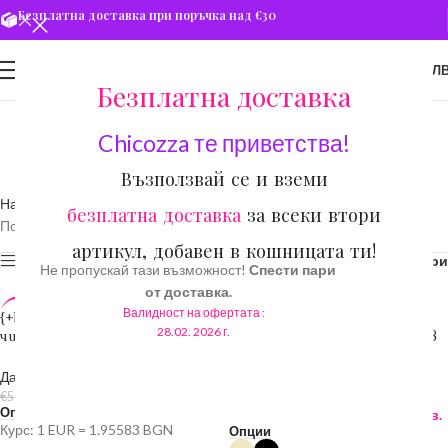
Безплатна доставка при поръчка над €30
0
МЕНЮ
€
0.00
/ 0.00 ЛВ
Безплатна доставка
Chicozza те приветства!
Възползвай се и вземи
Начало
Дамски обувки
Дамски боти
безплатна доставка
за всеки втори
Показване на 1–12 от 28 резултата
артикул, добавен в кошницата ти!
Филтри
Филтри
Не пропускай тази възможност!
Спести пари
от доставка.
Валидност на офертата :
{+ПОДАРЪК} Дълги дамски
{+ПОДАРЪК} Елегантни
-25%
-28%
28.02. 2026 г.
чизми над коляното ( в черен
дамски боти на широк ток (в
цвят)
бежов цвят)
Дамски боти
Дамски обувки
,
Дамски боти
,
€
38.34
/ 74.99 лв.
Дамски обувки
€
51.12
/ 99.98 лв.
Опции
€
33.23
/ 64.99 лв.
€
46.01
/ 89.99 лв.
Курс: 1 EUR = 1.95583 BGN
Опции