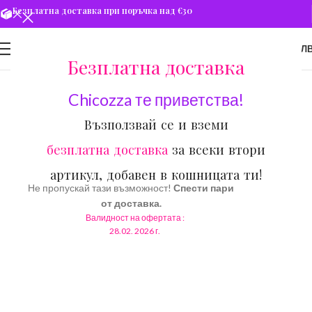
Безплатна доставка при поръчка над €30
0
МЕНЮ
€
0.00
/ 0.00 ЛВ
Безплатна доставка
Chicozza те приветства!
Възползвай се и вземи
безплатна доставка
за всеки втори
артикул, добавен в кошницата ти!
Не пропускай тази възможност!
Спести пари
Новата зимна
от доставка.
колекция е тук!
Валидност на офертата :
28.02. 2026 г.
До 25% намаление за
избрани продукти.
Зимна Разпродажба
Мъжка
Зимна колекция