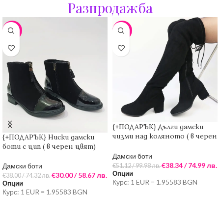
Разпродажба
-21%
-25%
{+ПОДАРЪК} Дълги дамски
чизми над коляното ( в черен
{+ПОДАРЪК} Ниски дамски
цвят)
боти с цип ( в черен цвят)
Дамски боти
€
38.34
/ 74.99 лв.
Дамски боти
€
51.12
/ 99.98 лв.
Опции
€
30.00
/ 58.67 лв.
€
38.00
/ 74.32 лв.
Курс: 1 EUR = 1.95583 BGN
Опции
Курс: 1 EUR = 1.95583 BGN