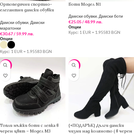
Ортопедични спортно-
Боти Модел N1
елегантни дамски обувки
MODALENDO с цип в черен
Дамски обувки
,
Дамски боти
цвят – Модел SP1
€
25.05
/ 48.99 лв.
Дамски обувки
,
Дамски
Опции
маратонки
Курс: 1 EUR = 1.95583 BGN
€
30.67
/ 59.99 лв.
Опции
Курс: 1 EUR = 1.95583 BGN
-8%
-25%
Топли мъжки боти с лепка в
{+ПОДАРЪК} Дълги дамски
черен цвят – Модел М3
чизми над коляното ( в черен