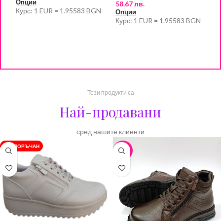
Опции
58.67 лв.
О
Курс: 1 EUR = 1.95583 BGN
К
Опции
Курс: 1 EUR = 1.95583 BGN
Тези продукти са
Най-продавани
сред нашите клиенти
ПРЕПОРЪЧАН
-17%