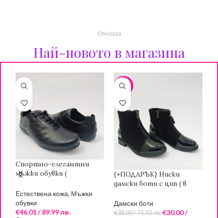
Chicozza
Най-новото в магазина
-21%
Спортно-елегантни
{
мъжки обувки (
{+ПОДАРЪК} Ниски
д
ЕСТЕСТВЕНА КОЖА)
дамски боти с цип ( в
к
черен цвят)
ц
Естествена кожа
,
Мъжки
Д
обувки
Дамски боти
€
€
46.01
/ 89.99 лв.
€
30.00
/
7
€
38.00
/ 74.32 лв.