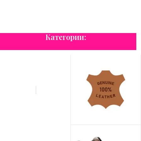
колекция
Възползвай се и вземи любимите си артикули с до
30% отстъпка.
Увеличете
Ние от Chicozza ти пожелаваме
потенциала си
ТОПЛА И ЩАСТЛИВА ЗИМА!
Категории:
Вижте продуктите
Разпродажба
ДАМСКИ
БОТИ
ЕСТЕСТВЕНА КОЖА