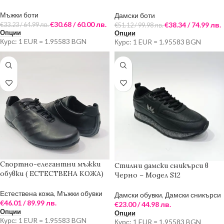
цвят)
Мъжки боти
Дамски боти
€
30.68
/ 60.00 лв.
€
38.34
/ 74.99 лв.
€
33.23
/ 64.99 лв.
€
51.12
/ 99.98 лв.
Опции
Опции
Курс: 1 EUR = 1.95583 BGN
Курс: 1 EUR = 1.95583 BGN
Спортно-елегантни мъжки
Стилни дамски сникърси в
обувки ( ЕСТЕСТВЕНА КОЖА)
Черно – Модел S12
Естествена кожа
,
Мъжки обувки
Дамски обувки
,
Дамски сникърси
€
46.01
/ 89.99 лв.
€
23.00
/ 44.98 лв.
Опции
Опции
Курс: 1 EUR = 1.95583 BGN
Курс: 1 EUR = 1.95583 BGN