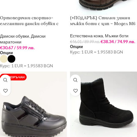
Ортопедични спортно-
{+ПОДАРЪК} Стилни зимни
елегантни дамски обувки с
мъжки боти с цип – Модел М6
цип в бежов цвят – Модел SP7
Естествена кожа
,
Мъжки боти
Дамски обувки
,
Дамски
€
38.34
/ 74.99 лв.
маратонки
€
46.01
/ 89.99 лв.
Опции
€
30.67
/ 59.99 лв.
Курс: 1 EUR = 1.95583 BGN
Опции
Курс: 1 EUR = 1.95583 BGN
ПРЕПОРЪЧАН