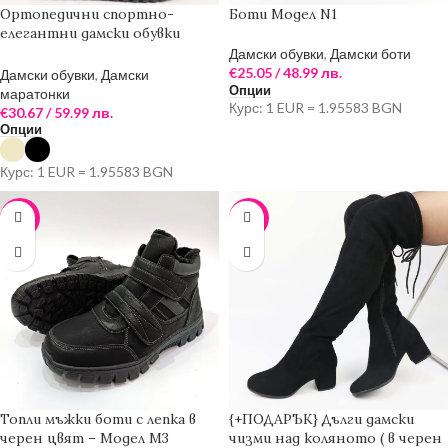
Ортопедични спортно-
Боти Модел N1
елегантни дамски обувки
MODALENDO с цип в черен
Дамски обувки
,
Дамски боти
цвят – Модел SP1
€
25.05
/ 48.99 лв.
Дамски обувки
,
Дамски
Опции
маратонки
Курс: 1 EUR = 1.95583 BGN
€
30.67
/ 59.99 лв.
Опции
Курс: 1 EUR = 1.95583 BGN
-8%
-25%
Топли мъжки боти с лепка в
{+ПОДАРЪК} Дълги дамски
черен цвят – Модел М3
чизми над коляното ( в черен