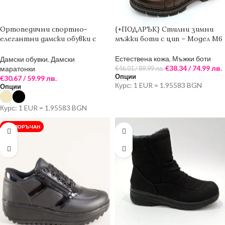
Ортопедични спортно-
{+ПОДАРЪК} Стилни зимни
елегантни дамски обувки с
мъжки боти с цип – Модел М6
цип в бежов цвят – Модел SP7
Естествена кожа
,
Мъжки боти
Дамски обувки
,
Дамски
€
38.34
/ 74.99 лв.
маратонки
€
46.01
/ 89.99 лв.
Опции
€
30.67
/ 59.99 лв.
Курс: 1 EUR = 1.95583 BGN
Опции
Курс: 1 EUR = 1.95583 BGN
ПРЕПОРЪЧАН