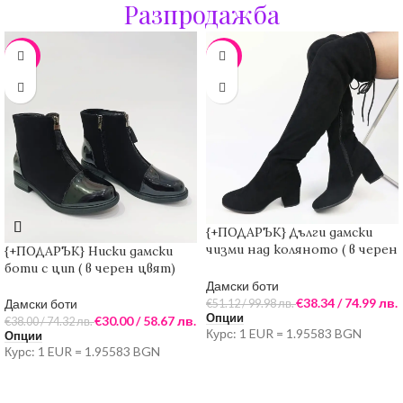
Разпродажба
-21%
-25%
{+ПОДАРЪК} Дълги дамски
чизми над коляното ( в черен
{+ПОДАРЪК} Ниски дамски
цвят)
боти с цип ( в черен цвят)
Дамски боти
€
38.34
/ 74.99 лв.
Дамски боти
€
51.12
/ 99.98 лв.
Опции
€
30.00
/ 58.67 лв.
€
38.00
/ 74.32 лв.
Курс: 1 EUR = 1.95583 BGN
Опции
Курс: 1 EUR = 1.95583 BGN