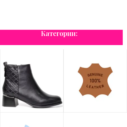
колекция
Възползвай се и вземи любимите си артикули с до
30% отстъпка.
Зимна колекция
Увеличете
Ние от Chicozza ти пожелаваме
потенциала си
ТОПЛА И ЩАСТЛИВА ЗИМА!
Категории:
Вижте продуктите
Разпродажба
ДАМСКИ БОТИ
ЕСТЕСТВЕНА КОЖА