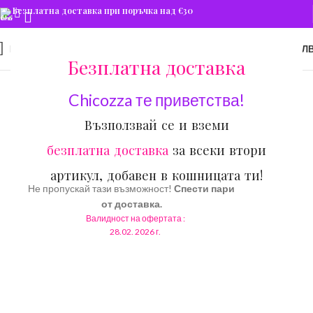
Безплатна доставка при поръчка над €30
0
МЕНЮ
€
0.00
/ 0.00 ЛВ
Безплатна доставка
Chicozza те приветства!
Възползвай се и вземи
безплатна доставка
за всеки втори
артикул, добавен в кошницата ти!
Не пропускай тази възможност!
Спести пари
Новата зимна
от доставка.
Валидност на офертата :
колекция е тук!
28.02. 2026 г.
До 25% намаление за
избрани продукти.
Зимна Разпродажба
Мъжка