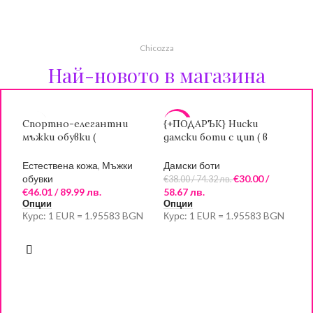
Chicozza
Най-новото в магазина
Спортно-елегантни
{+ПОДАРЪК} Ниски
{
-21%
мъжки обувки (
дамски боти с цип ( в
д
ЕСТЕСТВЕНА КОЖА)
черен цвят)
к
ц
Естествена кожа
,
Мъжки
Дамски боти
Д
обувки
€
30.00
/
€
38.00
/ 74.32 лв.
€
€
46.01
/ 89.99 лв.
58.67 лв.
7
Опции
Опции
О
Курс: 1 EUR = 1.95583 BGN
Курс: 1 EUR = 1.95583 BGN
К