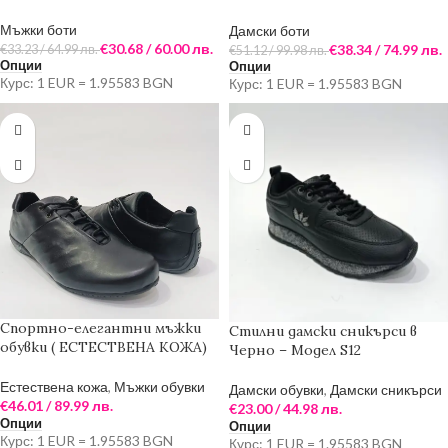
цвят)
Мъжки боти
Дамски боти
€
30.68
/ 60.00 лв.
€
38.34
/ 74.99 лв.
€
33.23
/ 64.99 лв.
€
51.12
/ 99.98 лв.
Опции
Опции
Курс: 1 EUR = 1.95583 BGN
Курс: 1 EUR = 1.95583 BGN
Спортно-елегантни мъжки
Стилни дамски сникърси в
обувки ( ЕСТЕСТВЕНА КОЖА)
Черно – Модел S12
Естествена кожа
,
Мъжки обувки
Дамски обувки
,
Дамски сникърси
€
46.01
/ 89.99 лв.
€
23.00
/ 44.98 лв.
Опции
Опции
Курс: 1 EUR = 1.95583 BGN
Курс: 1 EUR = 1.95583 BGN